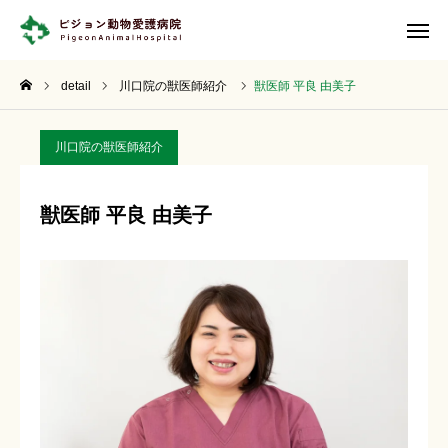
診療案内
川口院WEB予約
detail
川口院の獣医師紹介
獣医師 平良 由美子
川口院Staff
川口院LINE
川口院の獣医師紹介
川口院MAP
獣医師 平良 由美子
病院TOP
当院について
各院紹介
診療案内
専門クリニック